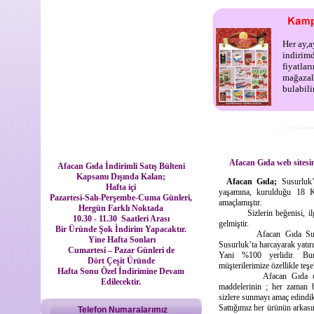
Her ay,
indirim
fiyatlar
mağazal
bulabilir
Afacan Gıda web sitesin
Afacan Gıda İndirimli Satış Bülteni
Kapsamı Dışında Kalan;
Afacan Gıda;
Susurluk’
Hafta içi
yaşamına, kurulduğu 18 
Pazartesi-Salı-Perşembe-Cuma Günleri,
amaçlamıştır.
Hergün Farklı Noktada
Sizlerin beğenisi, ilgi v
10.30 - 11.30 Saatleri Arası
gelmiştir.
Bir Üründe Şok İndirim Yapacaktır.
Afacan Gıda Susurluk’
Yine Hafta Sonları
Susurluk’ta harcayarak yatır
Cumartesi – Pazar Günleri de
Yani %100 yerlidir. Bun
Dört Çeşit Üründe
müşterilerimize özellikle teş
Hafta Sonu Özel İndirimine Devam
Afacan Gıda olarak g
Edilecektir.
maddelerinin ; her zaman bo
sizlere sunmayı amaç edindik
Sattığımız her ürünün arkası
Telefon Numaralarımız