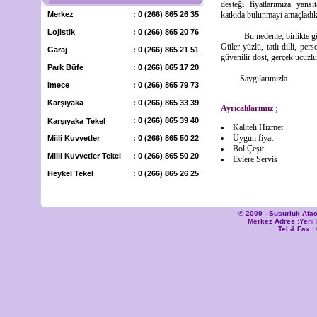
desteği fiyatlarımıza yansı
Merkez
: 0 (266) 865 26 35
katkıda bulunmayı amaçladık
Lojistik
: 0 (266) 865 20 76
Bu nedenle; birlikte güzel
Güler yüzlü, tatlı dilli, pers
Garaj
: 0 (266) 865 21 51
güvenilir dost, gerçek ucu
Park Büfe
: 0 (266) 865 17 20
Saygılarımızla
İmece
: 0 (266) 865 79 73
Karşıyaka
: 0 (266) 865 33 39
Ayrıcalılarımız ;
: 0 (266) 865 39 40
Karşıyaka
Tekel
Kaliteli Hizmet
Uygun fiyat
Miili Kuvvetler
: 0 (266) 865 50 22
Bol Çeşit
Milli Kuvvetler
Tekel
: 0 (266) 865 50 20
Evlere Servis
Heykel Tekel
: 0 (266) 865 26 25
© 2009 - Susurluk Afac
Merkez Adres :Yen
Tel & Fax :